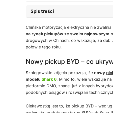
Spis treści
Chińska motoryzacja elektryczna nie zwalnia
na rynek pickupów ze swoim najnowszym 
drogowych w Chinach, co wskazuje, że debiut 
połowie tego roku.
Nowy pickup BYD – co ukryw
Szpiegowskie zdjęcia pokazują, że
nowy
pic
modelu
Shark 6
. Mimo to, wiele wskazuje na
platformie DMO, znanej już z innych hybrydo
podobnych osiągów i rozwiązań technicznyc
Ciekawostką jest to, że pickup BYD – wedłu
nadwozia, podobnego jak w SUV-ach Song Plu