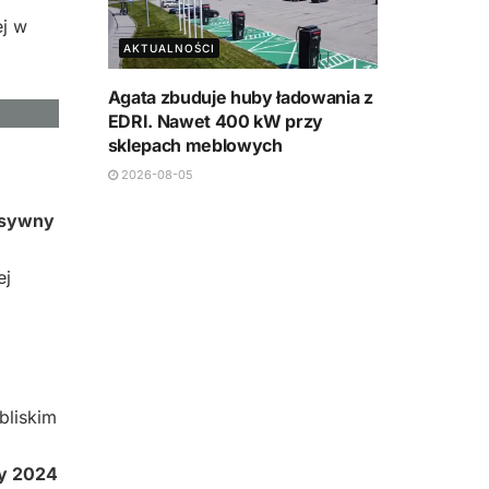
ej w
AKTUALNOŚCI
Agata zbuduje huby ładowania z
EDRI. Nawet 400 kW przy
sklepach meblowych
2026-08-05
asywny
ej
bliskim
cy 2024