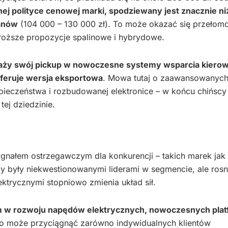
ywnej polityce cenowej marki, spodziewany jest znacznie n
uanów
(104 000 – 130 000 zł). To może okazać się przełom
roższe propozycje spalinowe i hybrydowe.
ży swój pickup w nowoczesne systemy wsparcia kierow
feruje wersja eksportowa
. Mowa tutaj o zaawansowanyc
pieczeństwa i rozbudowanej elektronice – w końcu chińscy
ej dziedzinie.
nałem ostrzegawczym dla konkurencji – takich marek jak
my były niekwestionowanymi liderami w segmencie, ale ros
ktrycznymi stopniowo zmienia układ sił.
w rozwoju napędów elektrycznych, nowoczesnych platf
To może przyciągnąć zarówno indywidualnych klientów