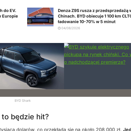
h do EV.
Denza Z9S rusza z przedsprzedażą 
w Europie
Chinach. BYD obiecuje 1 100 km CLTC
ładowanie 10-70% w 5 minut
04/08/2026
BYD Shark
to będzie hit?
tysiąca dolarów, co przekłada się na około 208 000 zł.
Je