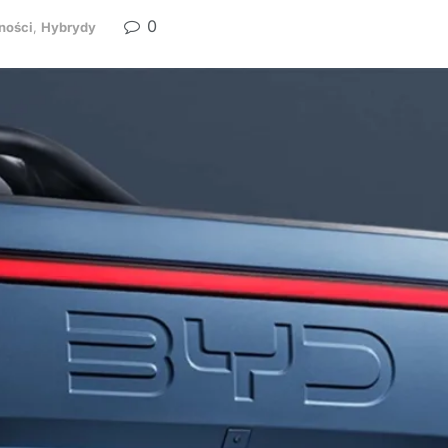
0
ności
,
Hybrydy