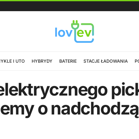
YKLE I UTO
HYBRYDY
BATERIE
STACJE ŁADOWANIA
P
elektrycznego pic
wiemy o nadchodzą