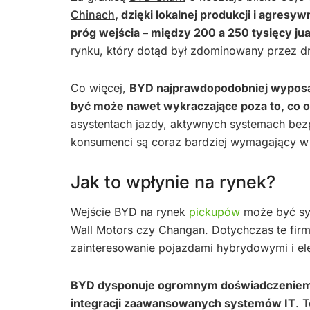
Chinach
, dzięki lokalnej produkcji i agres
próg wejścia – między 200 a 250 tysięcy j
rynku, który dotąd był zdominowany przez d
Co więcej,
BYD najprawdopodobniej wyposa
być może nawet wykraczające poza to, co o
asystentach jazdy, aktywnych systemach bez
konsumenci są coraz bardziej wymagający w t
Jak to wpłynie na rynek?
Wejście BYD na rynek
pickupów
może być syg
Wall Motors czy Changan. Dotychczas te fir
zainteresowanie pojazdami hybrydowymi i ele
BYD dysponuje ogromnym doświadczeniem 
integracji zaawansowanych systemów IT
. 