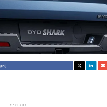
pnij
REKLAMA