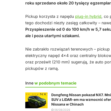
roku sprzedano około 20 tysięcy egzemplar
Pickup korzysta z napędu
plug-in hybrid
, co
tego dochodzi niezły zasięg całkowity – naw
Przyspieszenie od 0 do 100 km/h w 5,7 seku
ale i poza utartymi szlakami.
Nie zabrakło rozwiązań terenowych – pickup
elektryczny napęd 4×4 oraz centralny blokowan
oraz prześwit (210 mm) sugerują, że auto po
pickupów z ramą.
Inne
w podobnym temacie
Dongfeng Nissan pokazał NX7. Mni
SUV z LiDAR-em ma wzmocnić ofe
Nissana w Chinach
06/08/2026