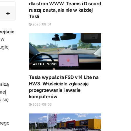
dla stron WWW. Teams i Discord
ruszą z auta, ale nie w każdej
Tesli
2026-08-01
wejście
ów
ugiej
AKTUALNOŚCI
Tesla wypuściła FSD v14 Lite na
HW3. Właściciele zgłaszają
nicą
przegrzewanie i awarie
mej
komputerów
 się
2026-08-03
śnego