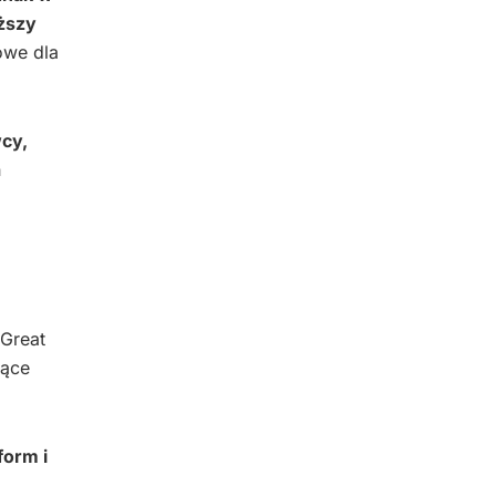
iższy
owe dla
cy,
h
 Great
nące
orm i