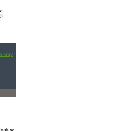
w
 i
dnak w