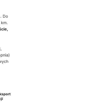
m. Do
 km.
ście,
,
opnia)
owych
eksport
ji