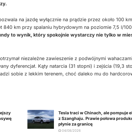
zy.
 pozwala na jazdę wyłącznie na prądzie przez około 100 k
et 840 km przy spalaniu hybrydowym na poziomie 7,5 l/100
ndy to wynik, który spokojnie wystarczy nie tylko w mie
 otrzymał niezależne zawieszenie z podwójnymi wahaczami
y dyferencjał. Kąty natarcia (31 stopni) i zejścia (19,3 st
radzi sobie z lekkim terenem, choć daleko mu do hardcor
ejszy
Tesla traci w Chinach, ale pompuje 
nsywę
z Szanghaju. Prawie połowa produkc
płynie za granicę
04/08/2026