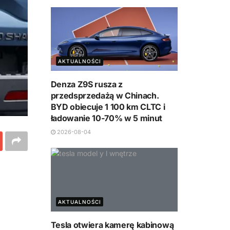
AKTUALNOŚCI
Denza Z9S rusza z
przedsprzedażą w Chinach.
BYD obiecuje 1 100 km CLTC i
ładowanie 10-70% w 5 minut
2026-08-04
AKTUALNOŚCI
Tesla otwiera kamerę kabinową