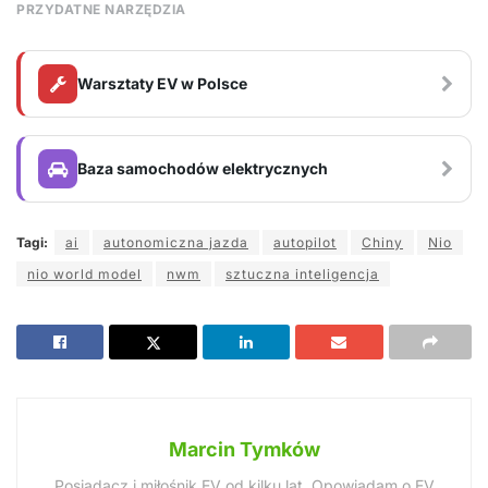
PRZYDATNE NARZĘDZIA
Warsztaty EV w Polsce
Baza samochodów elektrycznych
Tagi:
ai
autonomiczna jazda
autopilot
Chiny
Nio
nio world model
nwm
sztuczna inteligencja
Marcin Tymków
Posiadacz i miłośnik EV od kilku lat. Opowiadam o EV