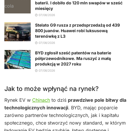
baterii. I dobiło do 120 mln swapów w sześć
miesięcy
07/08/2026
Stelato G9 rusza z przedsprzedażą od 439
800 juanów. Huawei robi luksusową
terenówkę z L3
07/08/2026
BYD zgłosił sześć patentów na baterie
półprzewodnikowe. Ma ruszyć z małą
produkcją w 2027 roku
07/08/2026
Jak to może wpłynąć na rynek?
Rynek EV w
Chinach
to dziś
prawdziwe pole bitwy dla
technologicznych innowacji
. BYD, mając poparcie
zarówno partnerów technologicznych, jak i kapitału
społecznego, chce stworzyć nowy standard, w którym
ładowanie EV będzie szybkie, łatwo dostępne i