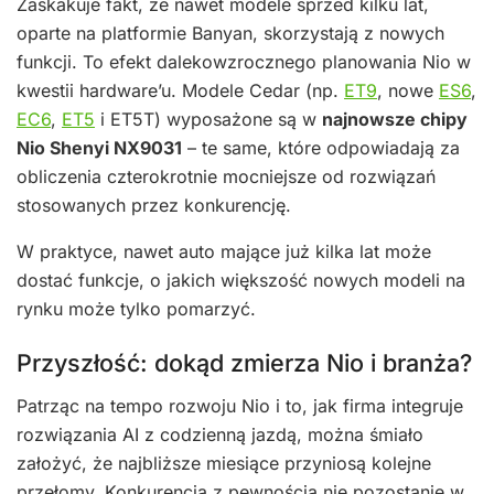
Zaskakuje fakt, że nawet modele sprzed kilku lat,
oparte na platformie Banyan, skorzystają z nowych
funkcji. To efekt dalekowzrocznego planowania Nio w
kwestii hardware’u. Modele Cedar (np.
ET9
, nowe
ES6
,
EC6
,
ET5
i ET5T) wyposażone są w
najnowsze chipy
Nio Shenyi NX9031
– te same, które odpowiadają za
obliczenia czterokrotnie mocniejsze od rozwiązań
stosowanych przez konkurencję.
W praktyce, nawet auto mające już kilka lat może
dostać funkcje, o jakich większość nowych modeli na
rynku może tylko pomarzyć.
Przyszłość: dokąd zmierza Nio i branża?
Patrząc na tempo rozwoju Nio i to, jak firma integruje
rozwiązania AI z codzienną jazdą, można śmiało
założyć, że najbliższe miesiące przyniosą kolejne
przełomy. Konkurencja z pewnością nie pozostanie w