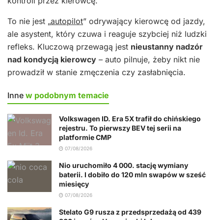
kontroli przez kierowcę.
To nie jest „
autopilot
” odrywający kierowcę od jazdy,
ale asystent, który czuwa i reaguje szybciej niż ludzki
refleks. Kluczową przewagą jest
nieustanny nadzór
nad kondycją kierowcy
– auto pilnuje, żeby nikt nie
prowadził w stanie zmęczenia czy zasłabnięcia.
Inne
w podobnym temacie
Volkswagen ID. Era 5X trafił do chińskiego
rejestru. To pierwszy BEV tej serii na
platformie CMP
07/08/2026
Nio uruchomiło 4 000. stację wymiany
baterii. I dobiło do 120 mln swapów w sześć
miesięcy
07/08/2026
Stelato G9 rusza z przedsprzedażą od 439