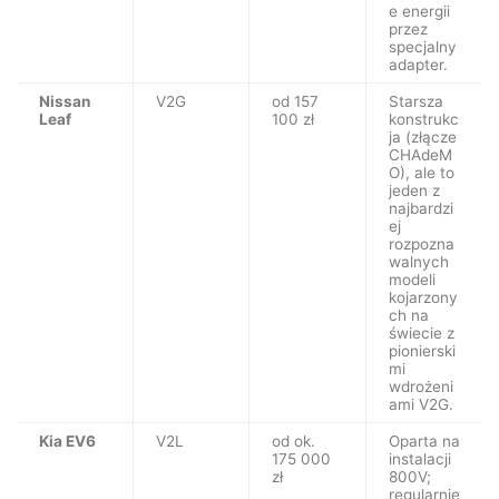
e energii
przez
specjalny
adapter.
Nissan
V2G
od 157
Starsza
Leaf
100 zł
konstrukc
ja (złącze
CHAdeM
O), ale to
jeden z
najbardzi
ej
rozpozna
walnych
modeli
kojarzony
ch na
świecie z
pionierski
mi
wdrożeni
ami V2G.
Kia EV6
V2L
od ok.
Oparta na
175 000
instalacji
zł
800V;
regularnie