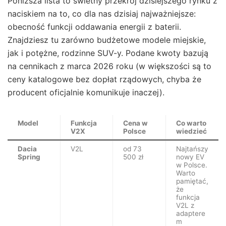
Poniższa lista to świetny przekrój dzisiejszego rynku z
naciskiem na to, co dla nas dzisiaj najważniejsze:
obecność funkcji oddawania energii z baterii.
Znajdziesz tu zarówno budżetowe modele miejskie,
jak i potężne, rodzinne SUV-y. Podane kwoty bazują
na cennikach z marca 2026 roku (w większości są to
ceny katalogowe bez dopłat rządowych, chyba że
producent oficjalnie komunikuje inaczej).
Model
Funkcja
Cena w
Co warto
V2X
Polsce
wiedzieć
Dacia
V2L
od 73
Najtańszy
Spring
500 zł
nowy EV
w Polsce.
Warto
pamiętać,
że
funkcja
V2L z
adaptere
m