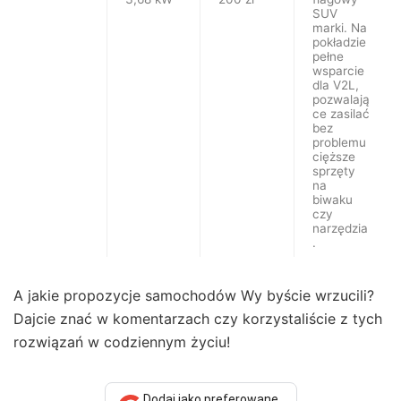
SUV
marki. Na
pokładzie
pełne
wsparcie
dla V2L,
pozwalają
ce zasilać
bez
problemu
cięższe
sprzęty
na
biwaku
czy
narzędzia
.
A jakie propozycje samochodów Wy byście wrzucili?
Dajcie znać w komentarzach czy korzystaliście z tych
rozwiązań w codziennym życiu!
Dodaj jako preferowane