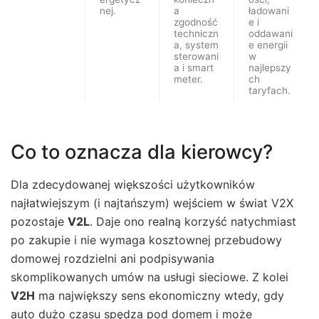
nej.
a
ładowani
zgodność
e i
techniczn
oddawani
a, system
e energii
sterowani
w
a i smart
najlepszy
meter.
ch
taryfach.
Co to oznacza dla kierowcy?
Dla zdecydowanej większości użytkowników
najłatwiejszym (i najtańszym) wejściem w świat V2X
pozostaje
V2L
. Daje ono realną korzyść natychmiast
po zakupie i nie wymaga kosztownej przebudowy
domowej rozdzielni ani podpisywania
skomplikowanych umów na usługi sieciowe. Z kolei
V2H
ma największy sens ekonomiczny wtedy, gdy
auto dużo czasu spędza pod domem i może