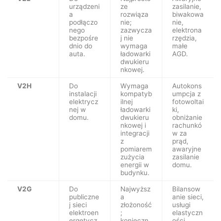
urządzeni
ze
zasilanie,
a
rozwiąza
biwakowa
podłączo
nie;
nie,
nego
zazwycza
elektrona
bezpośre
j nie
rzędzia,
dnio do
wymaga
małe
auta.
ładowarki
AGD.
dwukieru
nkowej.
V2H
Do
Wymaga
Autokons
instalacji
kompatyb
umpcja z
elektrycz
ilnej
fotowoltai
nej w
ładowarki
ki,
domu.
dwukieru
obniżanie
nkowej i
rachunkó
integracji
w za
z
prąd,
pomiarem
awaryjne
zużycia
zasilanie
energii w
domu.
budynku.
V2G
Do
Najwyższ
Bilansow
publiczne
a
anie sieci,
j sieci
złożoność
usługi
elektroen
;
elastyczn
ergetycz
konieczn
ości,