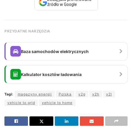
źródło w Google
PRZYDATNE NARZĘDZIA
Baza samochodów elektrycznych
Kalkulator kosztów ładowania
Tagi:
magazyny energii
Polska
v2g
v2h
v2l
vehicle to grid
vehicle to home