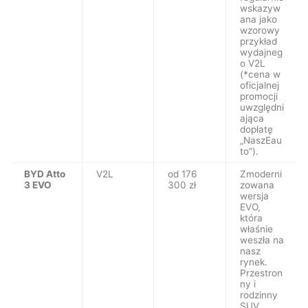
wskazyw
ana jako
wzorowy
przykład
wydajneg
o V2L
(*cena w
oficjalnej
promocji
uwzględni
ająca
dopłatę
„NaszEau
to”).
BYD Atto
V2L
od 176
Zmoderni
3 EVO
300 zł
zowana
wersja
EVO,
która
właśnie
weszła na
nasz
rynek.
Przestron
ny i
rodzinny
SUV