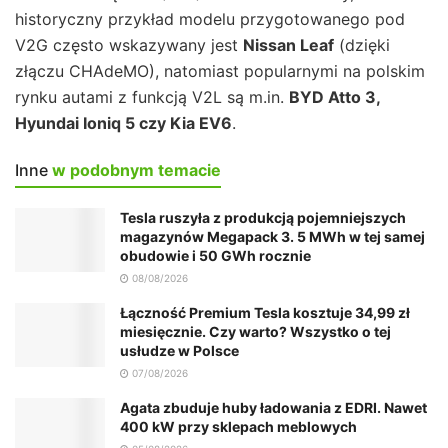
historyczny przykład modelu przygotowanego pod
V2G często wskazywany jest
Nissan Leaf
(dzięki
złączu CHAdeMO), natomiast popularnymi na polskim
rynku autami z funkcją V2L są m.in.
BYD Atto 3,
Hyundai Ioniq 5 czy Kia EV6
.
Inne
w podobnym temacie
Tesla ruszyła z produkcją pojemniejszych
magazynów Megapack 3. 5 MWh w tej samej
obudowie i 50 GWh rocznie
08/08/2026
Łączność Premium Tesla kosztuje 34,99 zł
miesięcznie. Czy warto? Wszystko o tej
usłudze w Polsce
07/08/2026
Agata zbuduje huby ładowania z EDRI. Nawet
400 kW przy sklepach meblowych