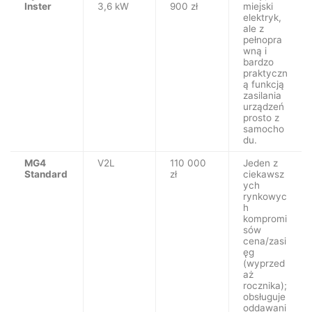
Inster
3,6 kW
900 zł
miejski
elektryk,
ale z
pełnopra
wną i
bardzo
praktyczn
ą funkcją
zasilania
urządzeń
prosto z
samocho
du.
MG4
V2L
110 000
Jeden z
Standard
zł
ciekawsz
ych
rynkowyc
h
kompromi
sów
cena/zasi
ęg
(wyprzed
aż
rocznika);
obsługuje
oddawani