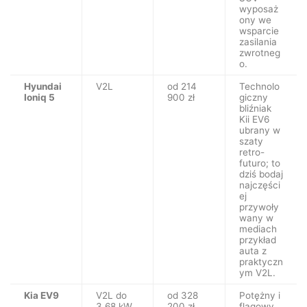
wyposaż
ony we
wsparcie
zasilania
zwrotneg
o.
Hyundai
V2L
od 214
Technolo
Ioniq 5
900 zł
giczny
bliźniak
Kii EV6
ubrany w
szaty
retro-
futuro; to
dziś bodaj
najczęści
ej
przywoły
wany w
mediach
przykład
auta z
praktyczn
ym V2L.
Kia EV9
V2L do
od 328
Potężny i
3,68 kW
200 zł
flagowy