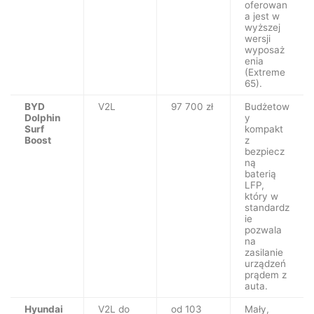
oferowan
a jest w
wyższej
wersji
wyposaż
enia
(Extreme
65).
BYD
V2L
97 700 zł
Budżetow
Dolphin
y
Surf
kompakt
Boost
z
bezpiecz
ną
baterią
LFP,
który w
standardz
ie
pozwala
na
zasilanie
urządzeń
prądem z
auta.
Hyundai
V2L do
od 103
Mały,