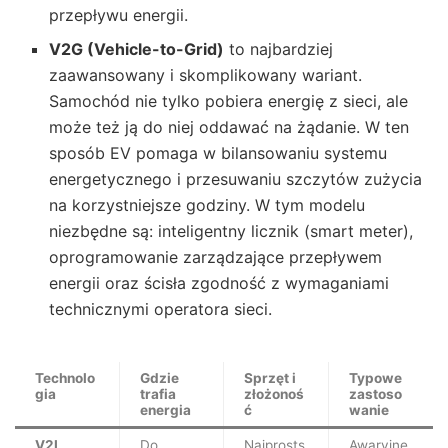
przepływu energii.
V2G (Vehicle-to-Grid)
to najbardziej
zaawansowany i skomplikowany wariant.
Samochód nie tylko pobiera energię z sieci, ale
może też ją do niej oddawać na żądanie. W ten
sposób EV pomaga w bilansowaniu systemu
energetycznego i przesuwaniu szczytów zużycia
na korzystniejsze godziny. W tym modelu
niezbędne są: inteligentny licznik (smart meter),
oprogramowanie zarządzające przepływem
energii oraz ścisła zgodność z wymaganiami
technicznymi operatora sieci.
Technolo
Gdzie
Sprzęt i
Typowe
gia
trafia
złożonoś
zastoso
energia
ć
wanie
V2L
Do
Najprosts
Awaryjne