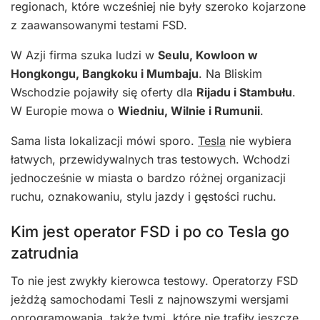
regionach, które wcześniej nie były szeroko kojarzone
z zaawansowanymi testami FSD.
W Azji firma szuka ludzi w
Seulu, Kowloon w
Hongkongu, Bangkoku i Mumbaju
. Na Bliskim
Wschodzie pojawiły się oferty dla
Rijadu i Stambułu
.
W Europie mowa o
Wiedniu, Wilnie i Rumunii
.
Sama lista lokalizacji mówi sporo.
Tesla
nie wybiera
łatwych, przewidywalnych tras testowych. Wchodzi
jednocześnie w miasta o bardzo różnej organizacji
ruchu, oznakowaniu, stylu jazdy i gęstości ruchu.
Kim jest operator FSD i po co Tesla go
zatrudnia
To nie jest zwykły kierowca testowy. Operatorzy FSD
jeżdżą samochodami Tesli z najnowszymi wersjami
oprogramowania, także tymi, które nie trafiły jeszcze