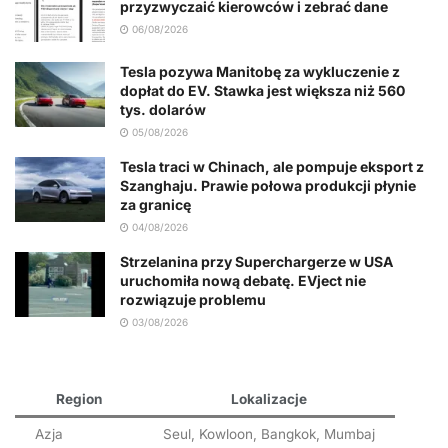
przyzwyczaić kierowców i zebrać dane
06/08/2026
Tesla pozywa Manitobę za wykluczenie z
dopłat do EV. Stawka jest większa niż 560
tys. dolarów
05/08/2026
Tesla traci w Chinach, ale pompuje eksport z
Szanghaju. Prawie połowa produkcji płynie
za granicę
04/08/2026
Strzelanina przy Superchargerze w USA
uruchomiła nową debatę. EVject nie
rozwiązuje problemu
03/08/2026
Region
Lokalizacje
Azja
Seul, Kowloon, Bangkok, Mumbaj