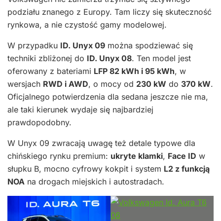
podziału znanego z Europy. Tam liczy się skuteczność
rynkowa, a nie czystość gamy modelowej.
W przypadku
ID. Unyx 09
można spodziewać się
techniki zbliżonej do
ID. Unyx 08
. Ten model jest
oferowany z bateriami
LFP 82 kWh i 95 kWh
, w
wersjach
RWD i AWD
, o mocy od
230 kW
do
370 kW
.
Oficjalnego potwierdzenia dla sedana jeszcze nie ma,
ale taki kierunek wydaje się najbardziej
prawdopodobny.
W Unyx 09 zwracają uwagę też detale typowe dla
chińskiego rynku premium:
ukryte klamki
,
Face ID
w
słupku B, mocno cyfrowy kokpit i system
L2 z funkcją
NOA
na drogach miejskich i autostradach.