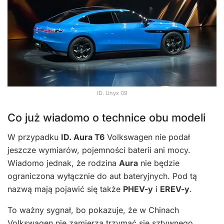
ID. Unyx 09
Co już wiadomo o technice obu modeli
W przypadku
ID. Aura T6
Volkswagen nie podał
jeszcze wymiarów, pojemności baterii ani mocy.
Wiadomo jednak, że rodzina
Aura
nie będzie
ograniczona wyłącznie do aut bateryjnych. Pod tą
nazwą mają pojawić się także
PHEV-y
i
EREV-y
.
To ważny sygnał, bo pokazuje, że w Chinach
Volkswagen nie zamierza trzymać się sztywnego