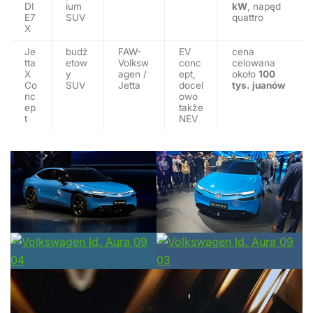
DI
ium
kW
, napęd
E7
SUV
quattro
X
Je
budż
FAW-
EV
cena
tta
etow
Volksw
conc
celowana
X
y
agen /
ept,
około
100
Co
SUV
Jetta
docel
tys. juanów
nc
owo
ep
także
t
NEV