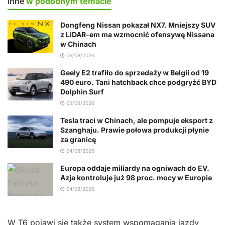
Inne
w podobnym temacie
Dongfeng Nissan pokazał NX7. Mniejszy SUV
z LiDAR-em ma wzmocnić ofensywę Nissana
w Chinach
06/08/2026
Geely E2 trafiło do sprzedaży w Belgii od 19
490 euro. Tani hatchback chce podgryźć BYD
Dolphin Surf
05/08/2026
Tesla traci w Chinach, ale pompuje eksport z
Szanghaju. Prawie połowa produkcji płynie
za granicę
04/08/2026
Europa oddaje miliardy na ogniwach do EV.
Azja kontroluje już 98 proc. mocy w Europie
04/08/2026
W T6 pojawi się także system wspomagania jazdy