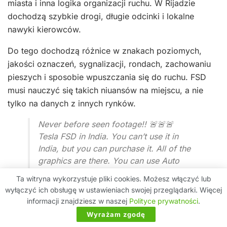
miasta i inna logika organizacji ruchu. W Rijadzie
dochodzą szybkie drogi, długie odcinki i lokalne
nawyki kierowców.
Do tego dochodzą różnice w znakach poziomych,
jakości oznaczeń, sygnalizacji, rondach, zachowaniu
pieszych i sposobie wpuszczania się do ruchu. FSD
musi nauczyć się takich niuansów na miejscu, a nie
tylko na danych z innych rynków.
Never before seen footage!! 🚨🚨🚨
Tesla FSD in India. You can’t use it in
India, but you can purchase it. All of the
graphics are there. You can use Auto
Park. The full video and my review of
Ta witryna wykorzystuje pliki cookies. Możesz włączyć lub
Tesla in India is coming to my YT channel
wyłączyć ich obsługę w ustawieniach swojej przeglądarki. Więcej
very soon. Subscribe so you don’t miss it.
informacji znajdziesz w naszej
Polityce prywatności
.
✅…
pic.twitter.com/ddwWNN4xsL
Wyrażam zgodę