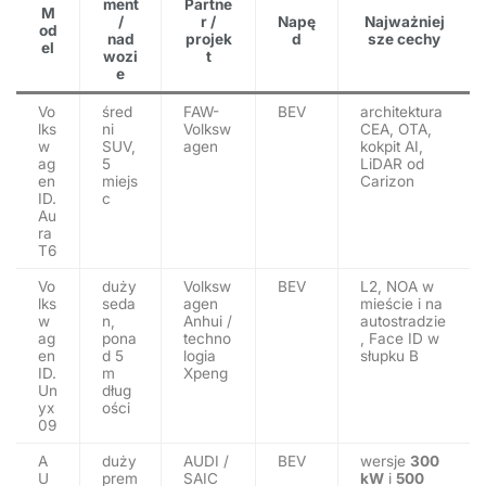
ment
Partne
M
/
r /
Napę
Najważniej
od
nad
projek
d
sze cechy
el
wozi
t
e
Vo
śred
FAW-
BEV
architektura
lks
ni
Volksw
CEA, OTA,
w
SUV,
agen
kokpit AI,
ag
5
LiDAR od
en
miejs
Carizon
ID.
c
Au
ra
T6
Vo
duży
Volksw
BEV
L2, NOA w
lks
seda
agen
mieście i na
w
n,
Anhui /
autostradzie
ag
pona
techno
, Face ID w
en
d 5
logia
słupku B
ID.
m
Xpeng
Un
dług
yx
ości
09
A
duży
AUDI /
BEV
wersje
300
U
prem
SAIC
kW
i
500