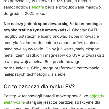
rozpocznie się w czerwcu 2025 roku, a bateria
samochodowa
Naxtra
będzie produkowana masowo
do grudnia 2025 roku.
Nie należy jednak spodziewać się, że ta technologia
szybko trafi na rynek amerykański
. Chociaż CATL
mógłby ostatecznie licencjonować swoje innowacje
amerykańskim producentom samochodów, napięcia
handlowe są wysokie.
Chiny
już wstrzymały eksport
metali ziem rzadkich i magnesów do USA w związku z
trwającą wojną celną. Bez przełomowego
porozumienia, Chiny mogą preferować zatrzymanie
najlepszych technologii dla siebie.
Co to oznacza dla rynku EV?
Postęp w technologii baterii może sprawić, że
pojazdy
elektryczne
staną się jeszcze bardziej atrakcyjne dla
konsumentów. Szybsze ładowanie, dłuższy zasięg i