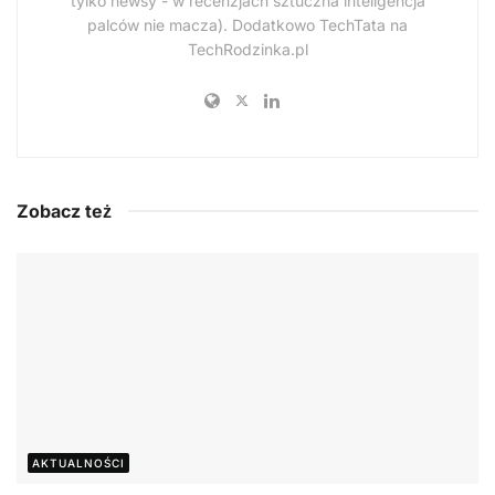
tylko newsy - w recenzjach sztuczna inteligencja
palców nie macza). Dodatkowo TechTata na
TechRodzinka.pl
Zobacz też
AKTUALNOŚCI