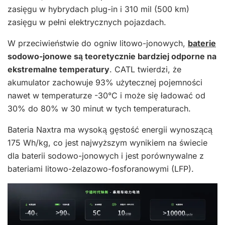
zasięgu w hybrydach plug-in i 310 mil (500 km)
zasięgu w pełni elektrycznych pojazdach.
W przeciwieństwie do ogniw litowo-jonowych,
baterie
sodowo-jonowe są teoretycznie bardziej odporne na
ekstremalne temperatury
. CATL twierdzi, że
akumulator zachowuje 93% użytecznej pojemności
nawet w temperaturze -30°C i może się ładować od
30% do 80% w 30 minut w tych temperaturach.
Bateria Naxtra ma wysoką gęstość energii wynoszącą
175 Wh/kg, co jest najwyższym wynikiem na świecie
dla baterii sodowo-jonowych i jest porównywalne z
bateriami litowo-żelazowo-fosforanowymi (LFP).