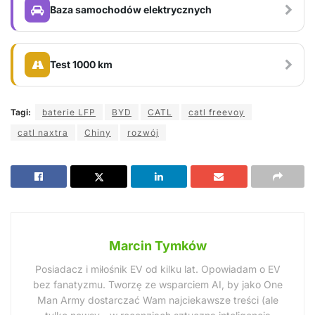
Baza samochodów elektrycznych
Test 1000 km
Tagi:
baterie LFP
BYD
CATL
catl freevoy
catl naxtra
Chiny
rozwój
Marcin Tymków
Posiadacz i miłośnik EV od kilku lat. Opowiadam o EV
bez fanatyzmu. Tworzę ze wsparciem AI, by jako One
Man Army dostarczać Wam najciekawsze treści (ale