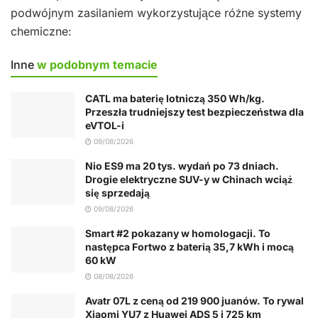
podwójnym zasilaniem wykorzystujące różne systemy
chemiczne:
Inne
w podobnym temacie
CATL ma baterię lotniczą 350 Wh/kg.
Przeszła trudniejszy test bezpieczeństwa dla
eVTOL-i
09/08/2026
Nio ES9 ma 20 tys. wydań po 73 dniach.
Drogie elektryczne SUV-y w Chinach wciąż
się sprzedają
09/08/2026
Smart #2 pokazany w homologacji. To
następca Fortwo z baterią 35,7 kWh i mocą
60 kW
08/08/2026
Avatr 07L z ceną od 219 900 juanów. To rywal
Xiaomi YU7 z Huawei ADS 5 i 725 km