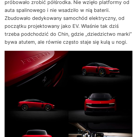
próbowało zrobić półśrodka. Nie wzięło platformy od
auta spalinowego i nie wsadziło w nią baterii.
Zbudowało dedykowany samochód elektryczny, od
początku projektowany jako EV. Właśnie tak dziś
trzeba podchodzić do Chin, gdzie „dziedzictwo marki”
bywa atutem, ale równie często staje się kulą u nogi.