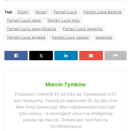
Tagi:
Chiny
ferrari
Ferrari Luce
Ferrari Luce bateria
Ferrari Luce cena
Ferrari Luce moc
Ferrari Luce specyfikacja
Ferrari Luce wnętrze
Ferrari Luce wygląd
Ferrari Luce zasięg
supercar
Marcin Tymków
Posiadacz i miłośnik EV od kilku lat. Opowiadam o EV
bez fanatyzmu. Tworzę ze wsparciem AI, by jako One
Man Army dostarczać Wam najciekawsze treści (ale
tylko newsy - w recenzjach sztuczna inteligencja
palców nie macza). Dodatkowo TechTata na
TechRodzinka.pl