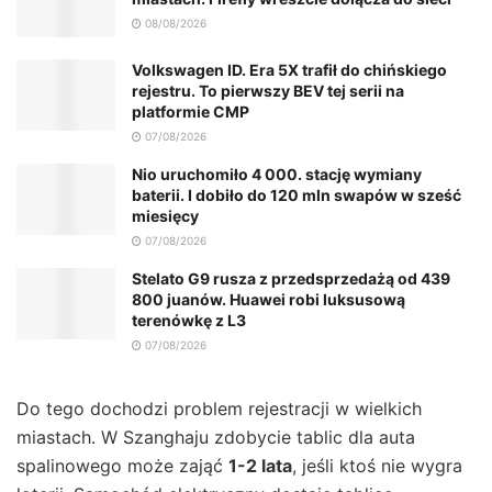
08/08/2026
Volkswagen ID. Era 5X trafił do chińskiego
rejestru. To pierwszy BEV tej serii na
platformie CMP
07/08/2026
Nio uruchomiło 4 000. stację wymiany
baterii. I dobiło do 120 mln swapów w sześć
miesięcy
07/08/2026
Stelato G9 rusza z przedsprzedażą od 439
800 juanów. Huawei robi luksusową
terenówkę z L3
07/08/2026
Do tego dochodzi problem rejestracji w wielkich
miastach. W Szanghaju zdobycie tablic dla auta
spalinowego może zająć
1-2 lata
, jeśli ktoś nie wygra