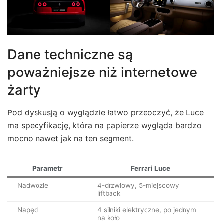
Dane techniczne są
poważniejsze niż internetowe
żarty
Pod dyskusją o wyglądzie łatwo przeoczyć, że Luce
ma specyfikację, która na papierze wygląda bardzo
mocno nawet jak na ten segment.
Parametr
Ferrari Luce
Nadwozie
4-drzwiowy, 5-miejscowy
liftback
Napęd
4 silniki elektryczne, po jednym
na koło