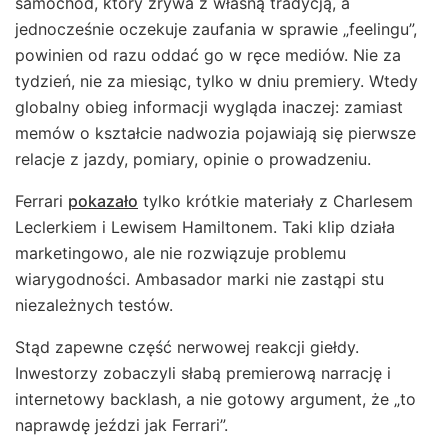
samochód, który zrywa z własną tradycją, a
jednocześnie oczekuje zaufania w sprawie „feelingu”,
powinien od razu oddać go w ręce mediów. Nie za
tydzień, nie za miesiąc, tylko w dniu premiery. Wtedy
globalny obieg informacji wygląda inaczej: zamiast
memów o kształcie nadwozia pojawiają się pierwsze
relacje z jazdy, pomiary, opinie o prowadzeniu.
Ferrari
pokazało
tylko krótkie materiały z Charlesem
Leclerkiem i Lewisem Hamiltonem. Taki klip działa
marketingowo, ale nie rozwiązuje problemu
wiarygodności. Ambasador marki nie zastąpi stu
niezależnych testów.
Stąd zapewne część nerwowej reakcji giełdy.
Inwestorzy zobaczyli słabą premierową narrację i
internetowy backlash, a nie gotowy argument, że „to
naprawdę jeździ jak Ferrari”.