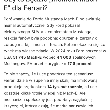
E” dla Ferrari?
Porównanie do Forda Mustanga Mach-E pojawia się
niemal automatycznie. Gdy Ford pokazał
elektrycznego SUV-a z emblematem Mustanga,
reakcja fanów była podobna: oburzenie, zarzuty o
zdradę marki, lament na forach. Potem okazało się, że
rynek ma własne zdanie. W 2024 roku Ford sprzedał w
USA
51 745 Mach-E
wobec
44 003
spalinowych
Mustangów. EV przebił oryginał o
17,6 procent
.
To nie znaczy, że Luce powtórzy ten scenariusz.
Ferrari działa w zupełnie innej skali, ma limitowaną
produkcję rzędu około
14 tys. aut rocznie
, a Luce
kosztuje kilkukrotnie więcej niż Mach-E. Ale
mechanizm społeczny jest podobny: najgłośniej
krzyczą ci, którzy czują, że marka naruszyła ich