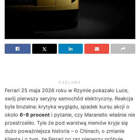
REKLAMA
Ferrari 25 maja 2026 roku w Rzymie pokazało Luce,
swój pierwszy seryjny samochód elektryczny. Reakcja
była brutalna: krytyka wyglądu, spadek kursu akcji o
około
6-8 procent
i pytanie, czy Maranello właśnie nie
przestrzeliło. Tyle że pod warstwą memów kryje się
dużo poważniejsza historia – o Chinach, o zmianie
klienta i o tym, że Ferrari po raz pierwszy próbuje