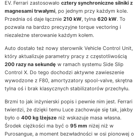
EV. Ferrari zastosowało
cztery synchroniczne silniki z
magnesami trwałymi
, po jednym przy każdym kole.
Przednia oś daje łącznie
210 kW
, tylna
620 kW
. To
pozwala na bardzo precyzyjne torque vectoring i
niezależne sterowanie każdym kołem.
Auto dostało też nowy sterownik Vehicle Control Unit,
który aktualizuje parametry pracy z częstotliwością
200 razy na sekundę
w ramach systemu Side Slip
Control X. Do tego dochodzi aktywne zawieszenie
wywodzone z F80, amortyzatory spool-valve, skrętna
tylna oś i brak klasycznych stabilizatorów przechyłu.
Brzmi to jak inżynierski popis i pewnie nim jest. Ferrari
twierdzi, że dzięki temu Luce zachowuje się tak, jakby
było o
400 kg lżejsze
niż wskazuje masa własna.
Środek ciężkości ma być o
95 mm
niżej niż w
Purosangue, a moment bezwładności w osi pionowej o