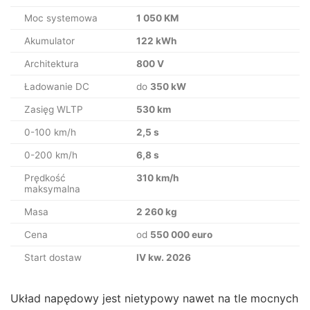
Moc systemowa
1 050 KM
Akumulator
122 kWh
Architektura
800 V
Ładowanie DC
do
350 kW
Zasięg WLTP
530 km
0-100 km/h
2,5 s
0-200 km/h
6,8 s
Prędkość
310 km/h
maksymalna
Masa
2 260 kg
Cena
od
550 000 euro
Start dostaw
IV kw. 2026
Układ napędowy jest nietypowy nawet na tle mocnych