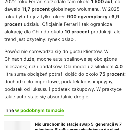
2022 roku Ferrari sprzedało tam około
1 500 aut
, co
dawało
11,7 procent
globalnego wolumenu. W 2025
roku było to już tylko około
900 egzemplarzy
i
6,9
procent
udziału. Oficjalnie Ferrari i tak ogranicza
alokację dla Chin do około
10 procent
produkcji, ale
trend jest czytelny: rynek osłabł.
Powód nie sprowadza się do gustu klientów. W
Chinach duże, mocne auta spalinowe są obciążone
mieszanką ceł i podatków. Dla modelu z silnikiem
4.0
litra suma obciążeń potrafi dojść do około
75 procent
:
dochodzi cło importowe, podatek konsumpcyjny,
podatek od luksusu i podatek zakupowy. W praktyce
takie auto staje się absurdalnie drogie.
Inne
w podobnym temacie
Nio uruchomiło stacje swap 5. generacji w 7
miastach. Firefly wreszcie dołącza do sieci