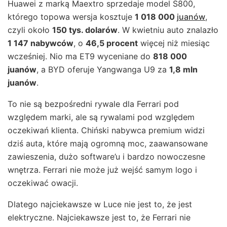
Huawei z marką Maextro sprzedaje model S800,
którego topowa wersja kosztuje
1 018 000
juanów
,
czyli około
150 tys. dolarów
. W kwietniu auto znalazło
1 147 nabywców
, o
46,5 procent
więcej niż miesiąc
wcześniej. Nio ma ET9 wyceniane do
818 000
juanów
, a BYD oferuje Yangwanga U9 za
1,8 mln
juanów
.
To nie są bezpośredni rywale dla Ferrari pod
względem marki, ale są rywalami pod względem
oczekiwań klienta. Chiński nabywca premium widzi
dziś auta, które mają ogromną moc, zaawansowane
zawieszenia, dużo software’u i bardzo nowoczesne
wnętrza. Ferrari nie może już wejść samym logo i
oczekiwać owacji.
Dlatego najciekawsze w Luce nie jest to, że jest
elektryczne. Najciekawsze jest to, że Ferrari nie