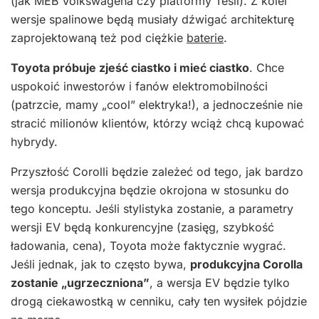
(jak MEB Volkswagena czy platformy Tesli). Z kolei
wersje spalinowe będą musiały dźwigać architekturę
zaprojektowaną też pod ciężkie
baterie
.
Toyota próbuje zjeść ciastko i mieć ciastko
. Chce
uspokoić inwestorów i fanów elektromobilności
(patrzcie, mamy „cool” elektryka!), a jednocześnie nie
stracić milionów klientów, którzy wciąż chcą kupować
hybrydy.
Przyszłość Corolli będzie zależeć od tego, jak bardzo
wersja produkcyjna będzie okrojona w stosunku do
tego konceptu. Jeśli stylistyka zostanie, a parametry
wersji EV będą konkurencyjne (zasięg, szybkość
ładowania, cena), Toyota może faktycznie wygrać.
Jeśli jednak, jak to często bywa,
produkcyjna Corolla
zostanie „ugrzeczniona”
, a wersja EV będzie tylko
drogą ciekawostką w cenniku, cały ten wysiłek pójdzie