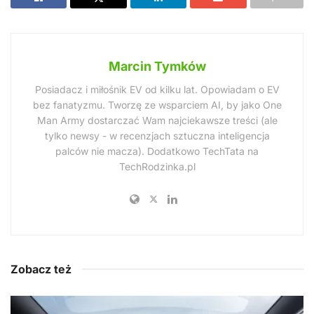
Marcin Tymków
Posiadacz i miłośnik EV od kilku lat. Opowiadam o EV
bez fanatyzmu. Tworzę ze wsparciem AI, by jako One
Man Army dostarczać Wam najciekawsze treści (ale
tylko newsy - w recenzjach sztuczna inteligencja
palców nie macza). Dodatkowo TechTata na
TechRodzinka.pl
Zobacz też