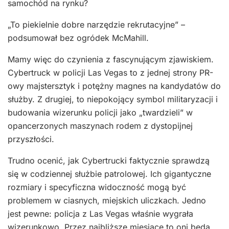
samochód na rynku?
„To piekielnie dobre narzędzie rekrutacyjne” –
podsumował bez ogródek McMahill.
Mamy więc do czynienia z fascynującym zjawiskiem.
Cybertruck w policji Las Vegas to z jednej strony PR-
owy majstersztyk i potężny magnes na kandydatów do
służby. Z drugiej, to niepokojący symbol militaryzacji i
budowania wizerunku policji jako „twardzieli” w
opancerzonych maszynach rodem z dystopijnej
przyszłości.
Trudno ocenić, jak Cybertrucki faktycznie sprawdzą
się w codziennej służbie patrolowej. Ich gigantyczne
rozmiary i specyficzna widoczność mogą być
problemem w ciasnych, miejskich uliczkach. Jedno
jest pewne: policja z Las Vegas właśnie wygrała
wizerunkowo. Przez najbliższe miesiące to oni będą